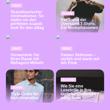
FRAU
Skandinavischer
MANN
minimalismus: So
stylen sie den
Der Trend der
perfekten scandi-
Oversized T-Shirts:
look für den alltag
Ein Modephänomen
FRAU
FRAU
Verwandeln Sie
Damen Skihosen –
Ihren Raum mit
stylish und warm auf
Mahagoni Möbeln
der Piste
ALLTAG
Wie Sie eine
MANN
Lesebrille in Ihre
Style-Guide für
tägliche Garderobe
Herrenhemden
integrieren