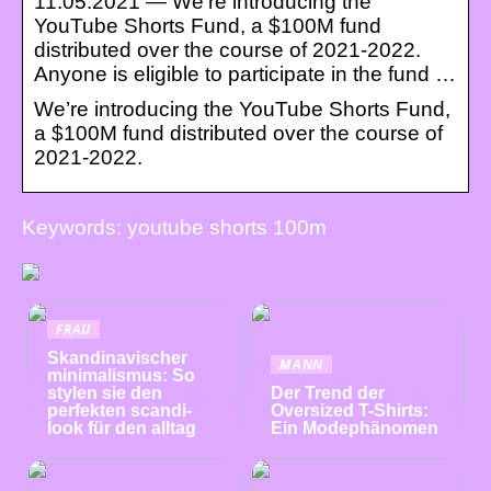
11.05.2021 — We’re introducing the
YouTube Shorts Fund, a $100M fund
distributed over the course of 2021-2022.
Anyone is eligible to participate in the fund …
We’re introducing the YouTube Shorts Fund,
a $100M fund distributed over the course of
2021-2022.
Keywords: youtube shorts 100m
FRAU
Skandinavischer
MANN
minimalismus: So
stylen sie den
Der Trend der
perfekten scandi-
Oversized T-Shirts:
look für den alltag
Ein Modephänomen