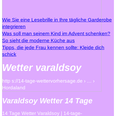
Wie Sie eine Lesebrille in Ihre tägliche Garderobe
integrieren
Was soll man seinem Kind im Advent schenken?
So sieht die moderne Küche aus
Tipps, die jede Frau kennen sollte: Kleide dich
schick
Wetter varaldsoy
http s://14-tage-wettervorhersage.de › … ›
Hordaland
Varaldsoy Wetter 14 Tage
14 Tage Wetter Varaldsoy | 14-tage-