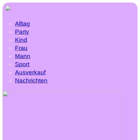
Alltag
Party
Kind
Frau
Mann
Sport
Ausverkauf
Nachrichten