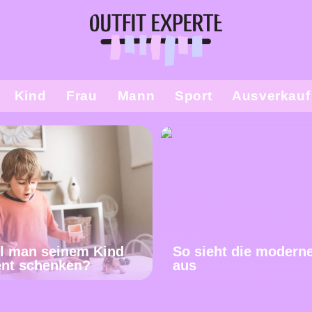
Kind
Frau
Mann
Sport
Ausverkauf
l man seinem Kind
So sieht die modern
ent schenken?
aus