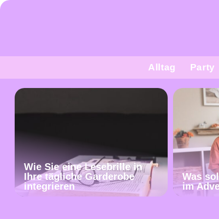
Alltag
Party
Wie Sie eine Lesebrille in
Ihre tägliche Garderobe
Was sol
integrieren
im Adv