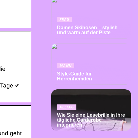
FRAU
Damen Skihosen – stylish
und warm auf der Piste
MANN
die
Style-Guide für
Herrenhemden
3 Tage ✔
ALLTAG
Wie Sie eine Lesebrille in Ihre
tägliche Garderobe
integrieren
 und geht