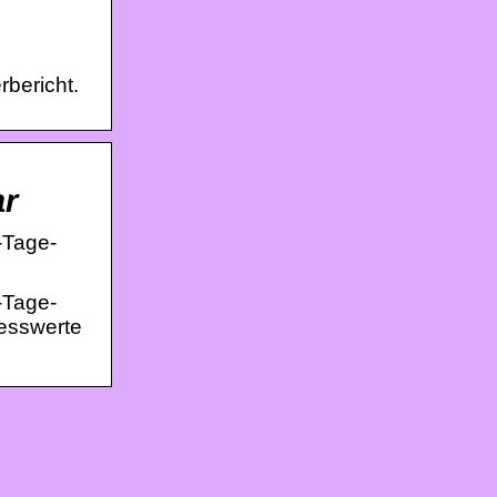
rbericht.
ar
4-Tage-
4-Tage-
Messwerte