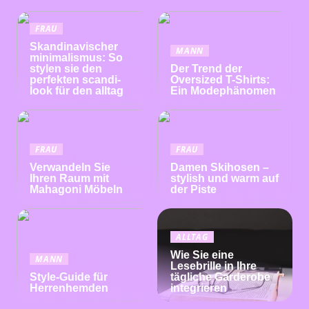
FRAU
Skandinavischer
MANN
minimalismus: So
stylen sie den
Der Trend der
perfekten scandi-
Oversized T-Shirts:
look für den alltag
Ein Modephänomen
FRAU
FRAU
Verwandeln Sie
Damen Skihosen –
Ihren Raum mit
stylish und warm auf
Mahagoni Möbeln
der Piste
ALLTAG
Wie Sie eine
MANN
Lesebrille in Ihre
Style-Guide für
tägliche Garderobe
Herrenhemden
integrieren