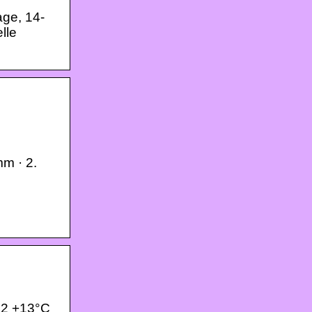
age, 14-
lle
mm · 2.
02 +13°C