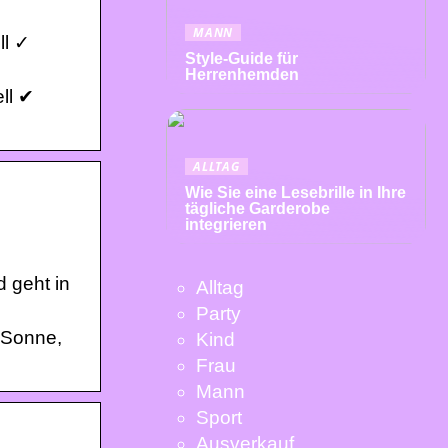
MANN
ll ✓
Style-Guide für
Herrenhemden
ll ✔
ALLTAG
Wie Sie eine Lesebrille in Ihre
tägliche Garderobe
integrieren
d geht in
Alltag
Party
r Sonne,
Kind
Frau
Mann
Sport
Ausverkauf