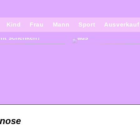
Kind
Frau
Mann
Sport
Ausverkauf
l man seinem Kind
So sieht die modern
ent schenken?
aus
gnose