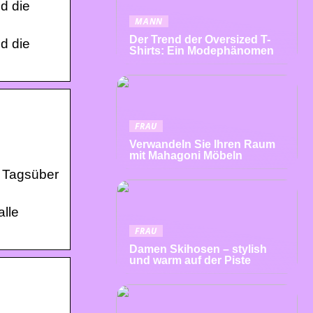
d die
MANN
Der Trend der Oversized T-
d die
Shirts: Ein Modephänomen
FRAU
Verwandeln Sie Ihren Raum
mit Mahagoni Möbeln
. Tagsüber
alle
FRAU
Damen Skihosen – stylish
und warm auf der Piste