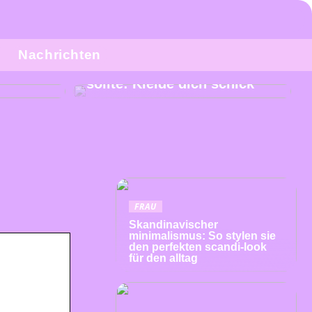
Nachrichten
e Küche
Tipps, die jede Frau kennen
sollte: Kleide dich schick
FRAU
Skandinavischer
minimalismus: So stylen sie
den perfekten scandi-look
für den alltag