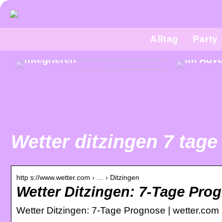
Alltag
Party
Wie Sie eine Lesebrille in
Ihre tägliche Garderobe
Was sol
integrieren
im Adv
Wetter ditzingen 7 tage
http s://www.wetter.com › … › Ditzingen
Wetter Ditzingen: 7-Tage Pro
Wetter Ditzingen: 7-Tage Prognose | wetter.com