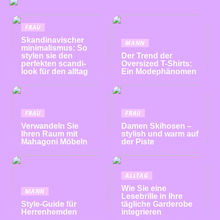
FRAU
Skandinavischer
MANN
minimalismus: So
stylen sie den
Der Trend der
perfekten scandi-
Oversized T-Shirts:
look für den alltag
Ein Modephänomen
FRAU
FRAU
Verwandeln Sie
Damen Skihosen –
Ihren Raum mit
stylish und warm auf
Mahagoni Möbeln
der Piste
ALLTAG
Wie Sie eine
MANN
Lesebrille in Ihre
Style-Guide für
tägliche Garderobe
Herrenhemden
integrieren