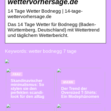
wettervorhersage.de
14 Tage Wetter Bodnegg | 14-tage-
wettervorhersage.de
Das 14 Tage Wetter für Bodnegg (Baden-
Württemberg, Deutschland) mit Wettertrend
und täglichem Wetterbericht.
Keywords: wetter bodnegg 7 tage
FRAU
Skandinavischer
MANN
minimalismus: So
stylen sie den
Der Trend der
perfekten scandi-
Oversized T-Shirts:
look für den alltag
Ein Modephänomen