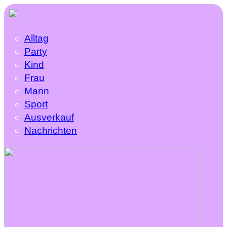
Alltag
Party
Kind
Frau
Mann
Sport
Ausverkauf
Nachrichten