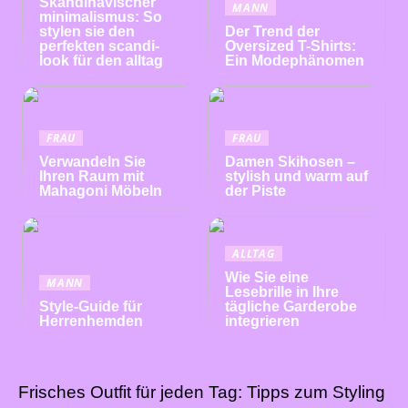
Skandinavischer
MANN
minimalismus: So
stylen sie den
Der Trend der
perfekten scandi-
Oversized T-Shirts:
look für den alltag
Ein Modephänomen
FRAU
FRAU
Verwandeln Sie
Damen Skihosen –
Ihren Raum mit
stylish und warm auf
Mahagoni Möbeln
der Piste
ALLTAG
Wie Sie eine
MANN
Lesebrille in Ihre
Style-Guide für
tägliche Garderobe
Herrenhemden
integrieren
Frisches Outfit für jeden Tag: Tipps zum Styling