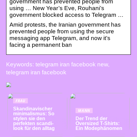
government has prevented people from
using … New Year’s Eve, Rouhani’s
government blocked access to Telegram …
Amid protests, the Iranian government has
prevented people from using the secure
messaging app Telegram, and now it’s
facing a permanent ban
Keywords: telegram iran facebook new,
telegram iran facebook
FRAU
Skandinavischer
MANN
minimalismus: So
stylen sie den
Der Trend der
perfekten scandi-
Oversized T-Shirts:
look für den alltag
Ein Modephänomen