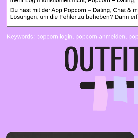
mehr Login funktioniert nicht; Popcorn – Dating,
Du hast mit der App Popcorn – Dating, Chat & 
Lösungen, um die Fehler zu beheben? Dann erf
Keywords: popcorn login, popcorn anmelden, popc