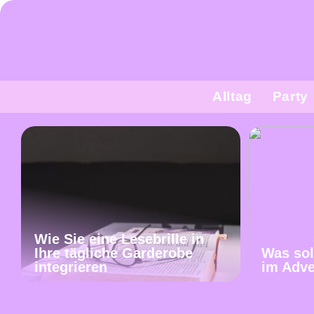
Alltag
Party
Wie Sie eine Lesebrille in
Ihre tägliche Garderobe
Was sol
integrieren
im Adv