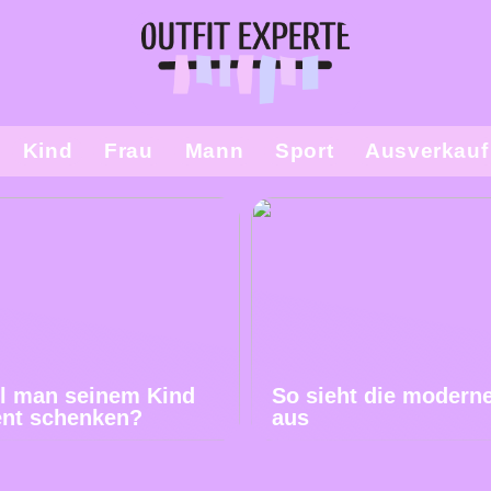
Kind
Frau
Mann
Sport
Ausverkauf
l man seinem Kind
So sieht die modern
ent schenken?
aus