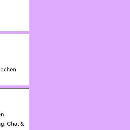
machen
en
ng, Chat &