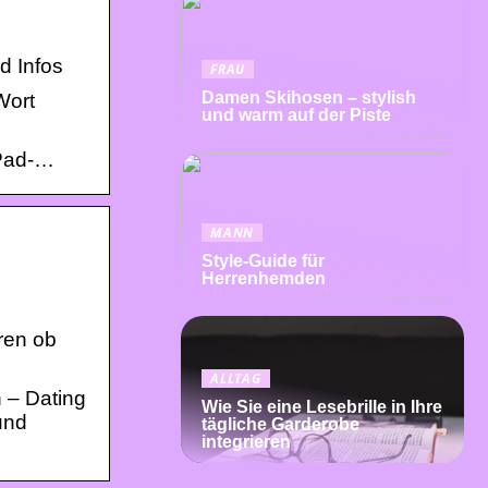
d Infos
FRAU
Damen Skihosen – stylish
Wort
und warm auf der Piste
iPad-…
MANN
Style-Guide für
Herrenhemden
ren ob
ALLTAG
 – Dating
Wie Sie eine Lesebrille in Ihre
und
tägliche Garderobe
integrieren