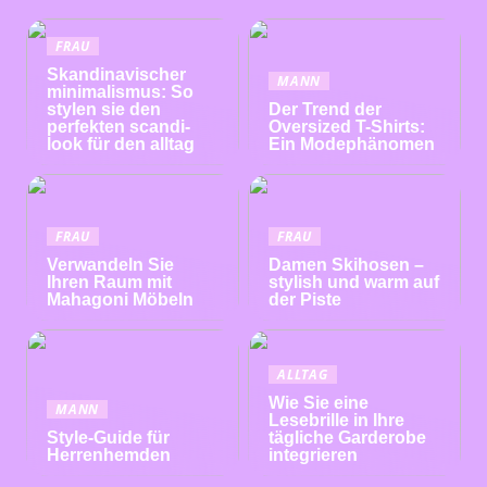
FRAU
Skandinavischer
MANN
minimalismus: So
stylen sie den
Der Trend der
perfekten scandi-
Oversized T-Shirts:
look für den alltag
Ein Modephänomen
FRAU
FRAU
Verwandeln Sie
Damen Skihosen –
Ihren Raum mit
stylish und warm auf
Mahagoni Möbeln
der Piste
ALLTAG
Wie Sie eine
MANN
Lesebrille in Ihre
Style-Guide für
tägliche Garderobe
Herrenhemden
integrieren