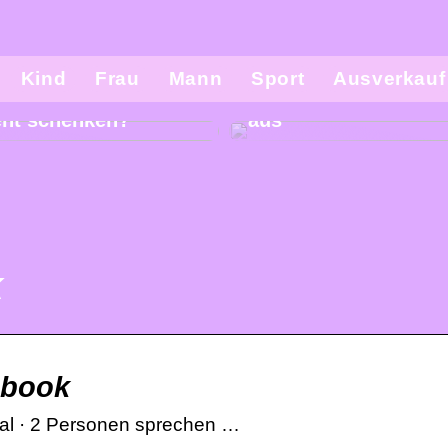
Kind
Frau
Mann
Sport
Ausverkauf
l man seinem Kind
So sieht die modern
ent schenken?
aus
k
ebook
Mal · 2 Personen sprechen …