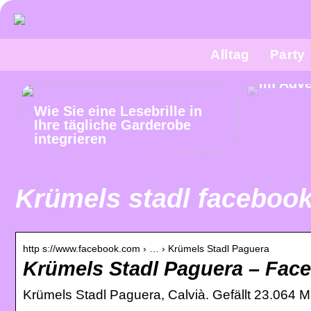
Alltag
Party
Was sol
im Adv
Wie Sie eine Lesebrille in
Ihre tägliche Garderobe
integrieren
Krümels stadl faceboo
http s://www.facebook.com › … › Krümels Stadl Paguera
Krümels Stadl Paguera – Fac
Krümels Stadl Paguera, Calvià. Gefällt 23.064 