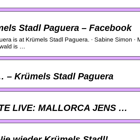
ls Stadl Paguera – Facebook
aguera is at Krümels Stadl Paguera. · Sabine Simon ·
ewald is …
… – Krümels Stadl Paguera
EUTE LIVE: MALLORCA JENS …
 Nie wieder Krümels Stadl! …