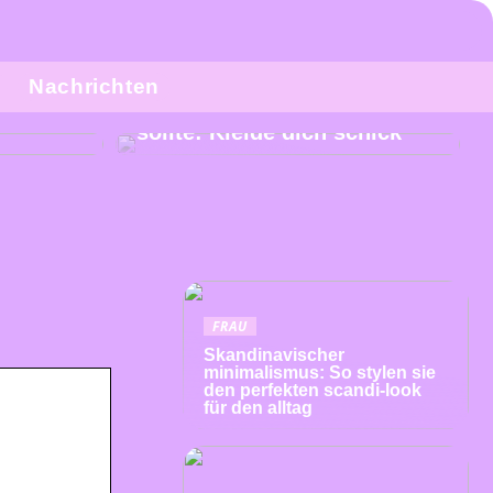
Nachrichten
e Küche
Tipps, die jede Frau kennen
sollte: Kleide dich schick
FRAU
Skandinavischer
minimalismus: So stylen sie
den perfekten scandi-look
für den alltag