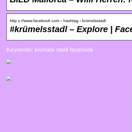
http s://www.facebook.com › hashtag › krümelsstadl
‪#‎krümelsstadl‬ – Explore | Fa
Keywords: krümels stadl facebook