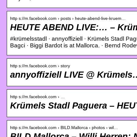
http s://m.facebook.com › posts › heute-abend-live-kruem…
HEUTE ABEND LIVE:… – Krüme
#krümelsstadl · annyoffiziell · Krümels Stadl P
Bagci · Biggi Bardot is at Mallorca. · Bernd Rod
http s://m.facebook.com › story
annyoffiziell LIVE @ Krümels
http s://m.facebook.com › …
Krümels Stadl Paguera – H
http s://m.facebook.com › BILD.Mallorca › photos › wil…
BILD Mallorca – Willi Herren: