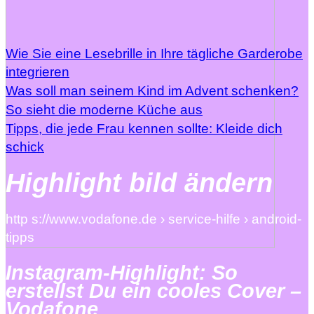
Wie Sie eine Lesebrille in Ihre tägliche Garderobe
integrieren
Was soll man seinem Kind im Advent schenken?
So sieht die moderne Küche aus
Tipps, die jede Frau kennen sollte: Kleide dich
schick
Highlight bild ändern
http s://www.vodafone.de › service-hilfe › android-
tipps
Instagram-Highlight: So
erstellst Du ein cooles Cover –
Vodafone