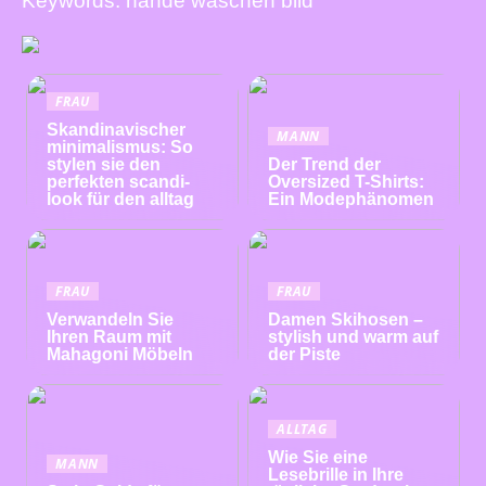
Keywords: hände waschen bild
FRAU
Skandinavischer
MANN
minimalismus: So
stylen sie den
Der Trend der
perfekten scandi-
Oversized T-Shirts:
look für den alltag
Ein Modephänomen
FRAU
FRAU
Verwandeln Sie
Damen Skihosen –
Ihren Raum mit
stylish und warm auf
Mahagoni Möbeln
der Piste
ALLTAG
Wie Sie eine
MANN
Lesebrille in Ihre