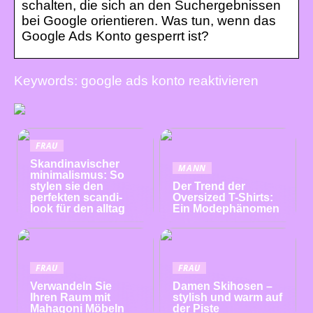
schalten, die sich an den Suchergebnissen
bei Google orientieren. Was tun, wenn das
Google Ads Konto gesperrt ist?
Keywords: google ads konto reaktivieren
FRAU
Skandinavischer
MANN
minimalismus: So
stylen sie den
Der Trend der
perfekten scandi-
Oversized T-Shirts:
look für den alltag
Ein Modephänomen
FRAU
FRAU
Verwandeln Sie
Damen Skihosen –
Ihren Raum mit
stylish und warm auf
Mahagoni Möbeln
der Piste