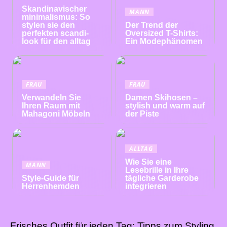
Skandinavischer
MANN
minimalismus: So
stylen sie den
Der Trend der
perfekten scandi-
Oversized T-Shirts:
look für den alltag
Ein Modephänomen
FRAU
FRAU
Verwandeln Sie
Damen Skihosen –
Ihren Raum mit
stylish und warm auf
Mahagoni Möbeln
der Piste
ALLTAG
Wie Sie eine
MANN
Lesebrille in Ihre
Style-Guide für
tägliche Garderobe
Herrenhemden
integrieren
Frisches Outfit für jeden Tag: Tipps zum Styling