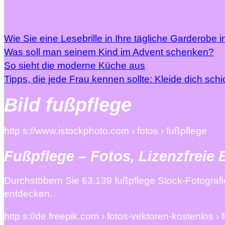
Wie Sie eine Lesebrille in Ihre tägliche Garderobe i
Was soll man seinem Kind im Advent schenken?
So sieht die moderne Küche aus
Tipps, die jede Frau kennen sollte: Kleide dich schi
Bild fußpflege
http s://www.istockphoto.com › fotos › fußpflege
Fußpflege – Fotos, Lizenzfreie 
Durchstöbern Sie 63.139 fußpflege Stock-Fotografi
entdecken.
http s://de.freepik.com › fotos-vektoren-kostenlos ›