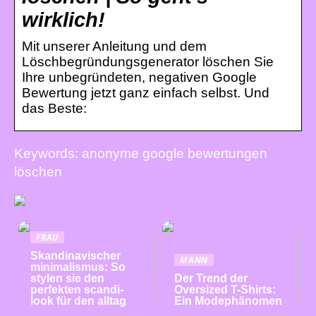
wirklich!
Mit unserer Anleitung und dem
Löschbegründungsgenerator löschen Sie
Ihre unbegründeten, negativen Google
Bewertung jetzt ganz einfach selbst. Und
das Beste:
Keywords: anonyme google bewertungen
löschen
FRAU
Skandinavischer
MANN
minimalismus: So
stylen sie den
Der Trend der
perfekten scandi-
Oversized T-Shirts:
look für den alltag
Ein Modephänomen