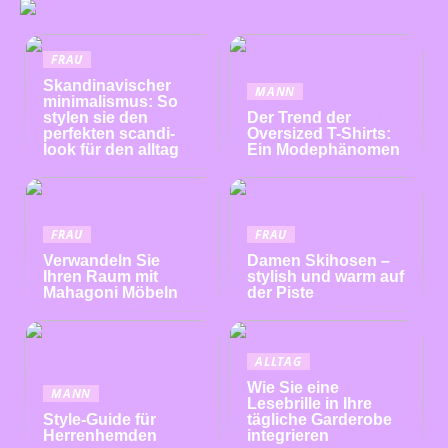
FRAU
Skandinavischer
MANN
minimalismus: So
stylen sie den
Der Trend der
perfekten scandi-
Oversized T-Shirts:
look für den alltag
Ein Modephänomen
FRAU
FRAU
Verwandeln Sie
Damen Skihosen –
Ihren Raum mit
stylish und warm auf
Mahagoni Möbeln
der Piste
ALLTAG
Wie Sie eine
MANN
Lesebrille in Ihre
Style-Guide für
tägliche Garderobe
Herrenhemden
integrieren