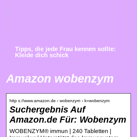
Tipps, die jede Frau kennen sollte:
Kleide dich schick
Amazon wobenzym
http s://www.amazon.de › wobenzym › k=wobenzym
Suchergebnis Auf
Amazon.de Für: Wobenzym
WOBENZYM® immun | 240 Tabletten |