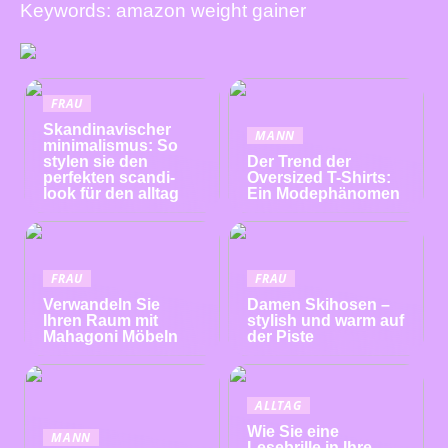
Keywords: amazon weight gainer
FRAU
Skandinavischer
MANN
minimalismus: So
stylen sie den
Der Trend der
perfekten scandi-
Oversized T-Shirts:
look für den alltag
Ein Modephänomen
FRAU
FRAU
Verwandeln Sie
Damen Skihosen –
Ihren Raum mit
stylish und warm auf
Mahagoni Möbeln
der Piste
ALLTAG
Wie Sie eine
MANN
Lesebrille in Ihre