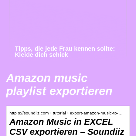
Tipps, die jede Frau kennen sollte:
Kleide dich schick
Amazon music
playlist exportieren
http s://soundiiz.com › tutorial › export-amazon-music-to-…
Amazon Music in EXCEL
CSV exportieren – Soundiiz