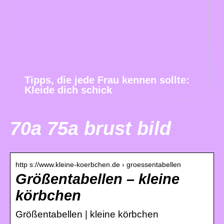
Tipps, die jede Frau kennen sollte:
Kleide dich schick
70a 75a brust bild
http s://www.kleine-koerbchen.de › groessentabellen
Größentabellen – kleine
körbchen
Größentabellen | kleine körbchen