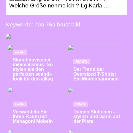
Welche Größe nehme ich ? Lg Karla …
Keywords: 70a 75a brust bild
FRAU
Skandinavischer
MANN
minimalismus: So
stylen sie den
Der Trend der
perfekten scandi-
Oversized T-Shirts:
look für den alltag
Ein Modephänomen
FRAU
FRAU
Verwandeln Sie
Damen Skihosen –
Ihren Raum mit
stylish und warm auf
Mahagoni Möbeln
der Piste